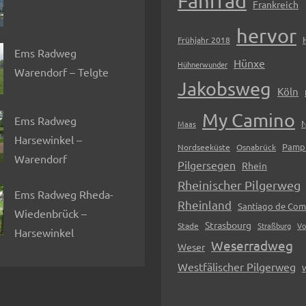
Fahrrad
Frankreich
hervor
Frühjahr 2018
Ems Radweg
Hünxe
Hühnerwunder
Warendorf – Telgte
Jakobsweg
Köln
My Camino
Ems Radweg
N
Maas
Harsewinkel –
Pamp
Nordseeküste
Osnabrück
Warendorf
Pilgersegen
Rhein
Rheinischer Pilgerweg
Ems Radweg Rheda-
Rheinland
Santiago de Com
Wiedenbrück –
Strasbourg
Stade
Straßburg
Vo
Harsewinkel
Weserradweg
Weser
Westfälischer Pilgerweg