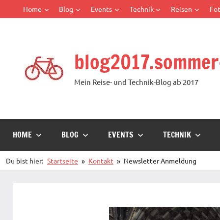
Zum
Home
Blog
Events
Technik
Reisen
Fot
Inhalt
springen
blog2017.sommer
Mein Reise- und Technik-Blog ab 2017
HOME
BLOG
EVENTS
TECHNIK
Du bist hier:
Startseite
Kontakt
Newsletter Anmeldung