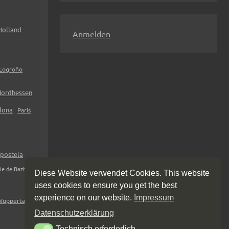
n
n
Holland
Anmelden
a
c
Logroño
h
:
ordhessen
lona
Paris
postela
ie de Baztan
Diese Website verwendet Cookies. This website
uses cookies to ensure you get the best
experience on our website.
Impressum
Wuppertal
Datenschutzerklärung
Technisch erforderlich