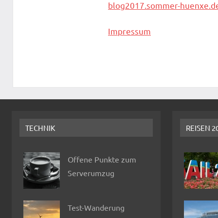
blog2017.sommer-huenxe.d
Impressum
TECHNIK
REISEN 2
Offene Punkte zum
Serverumzug
Test-Wanderung