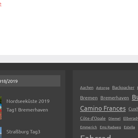
e
018/2019
Backpacker
Aachen
Astorga
B
Bremen
Bremerhaven
Nordseeküste 2019
Camino Frances
Cux
Tag1 Bremerhaven
Côte d’Opale
Elbera
Diemel
Emmerich
Ems Radweg
Estella
Straßburg Tag3