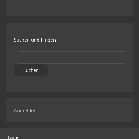
Suchen und Finden
S
u
c
h
e
n
n
Anmelden
a
c
h
Home