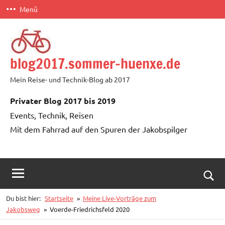
Zum
Menü
Inhalt
springen
blog2017.sommer-huenxe.de
Mein Reise- und Technik-Blog ab 2017
Privater Blog 2017 bis 2019
Events, Technik, Reisen
Mit dem Fahrrad auf den Spuren der Jakobspilger
Such
Du bist hier:
Startseite
Meine Live-Vorträge zum
öffn
Jakobsweg
Voerde-Friedrichsfeld 2020