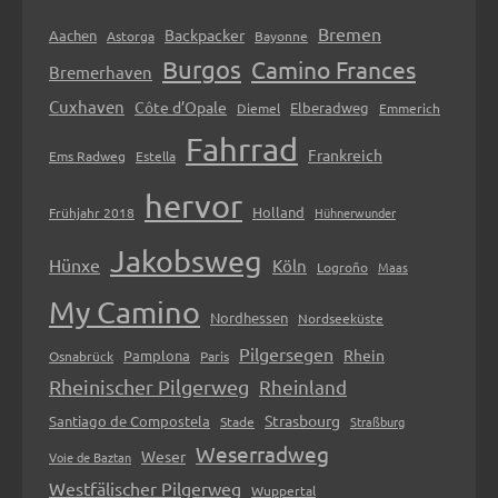
Bremen
Backpacker
Aachen
Astorga
Bayonne
Burgos
Camino Frances
Bremerhaven
Cuxhaven
Côte d’Opale
Elberadweg
Diemel
Emmerich
Fahrrad
Frankreich
Ems Radweg
Estella
hervor
Holland
Frühjahr 2018
Hühnerwunder
Jakobsweg
Hünxe
Köln
Logroño
Maas
My Camino
Nordhessen
Nordseeküste
Pilgersegen
Rhein
Pamplona
Osnabrück
Paris
Rheinischer Pilgerweg
Rheinland
Strasbourg
Santiago de Compostela
Stade
Straßburg
Weserradweg
Weser
Voie de Baztan
Westfälischer Pilgerweg
Wuppertal