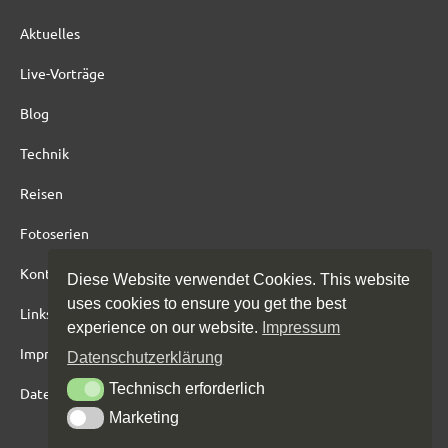
:
Aktuelles
Live-Vorträge
Blog
Technik
Reisen
Fotoserien
Kontakt
Diese Website verwendet Cookies. This website
uses cookies to ensure you get the best
Links
experience on our website.
Impressum
Impressum
Datenschutzerklärung
Technisch erforderlich
Technisch erforderlich
Datenschutz
Marketing
Marketing