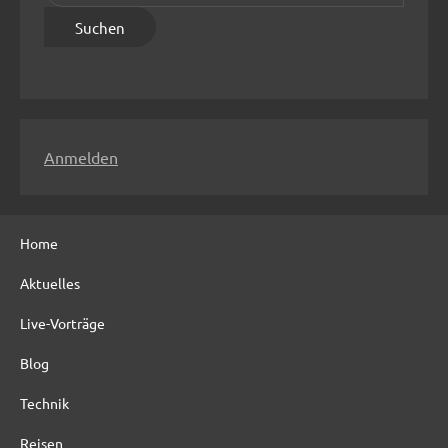
u
c
h
e
n
n
Anmelden
a
c
h
Home
:
Aktuelles
Live-Vorträge
Blog
Technik
Reisen