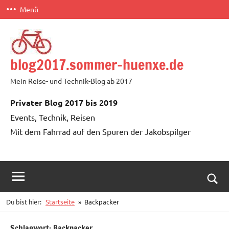
Zum
Menü
Inhalt
springen
blog2017.sommer-huenxe.de
Mein Reise- und Technik-Blog ab 2017
Privater Blog 2017 bis 2019
Events, Technik, Reisen
Mit dem Fahrrad auf den Spuren der Jakobspilger
Such
Du bist hier:
Startseite
Backpacker
öffn
Schlagwort:
Backpacker