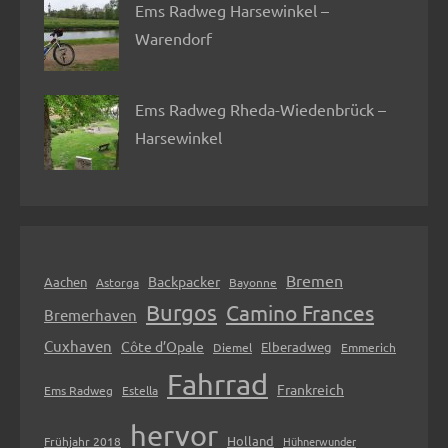
Ems Radweg Harsewinkel –
Warendorf
Ems Radweg Rheda-Wiedenbrück –
Harsewinkel
Bremen
Backpacker
Aachen
Astorga
Bayonne
Burgos
Camino Frances
Bremerhaven
Cuxhaven
Côte d’Opale
Elberadweg
Diemel
Emmerich
Fahrrad
Frankreich
Ems Radweg
Estella
hervor
Holland
Frühjahr 2018
Hühnerwunder