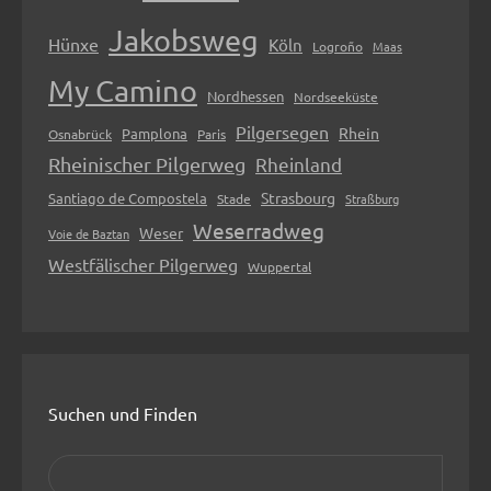
Jakobsweg
Hünxe
Köln
Logroño
Maas
My Camino
Nordhessen
Nordseeküste
Pilgersegen
Rhein
Pamplona
Osnabrück
Paris
Rheinischer Pilgerweg
Rheinland
Strasbourg
Santiago de Compostela
Stade
Straßburg
Weserradweg
Weser
Voie de Baztan
Westfälischer Pilgerweg
Wuppertal
Suchen und Finden
S