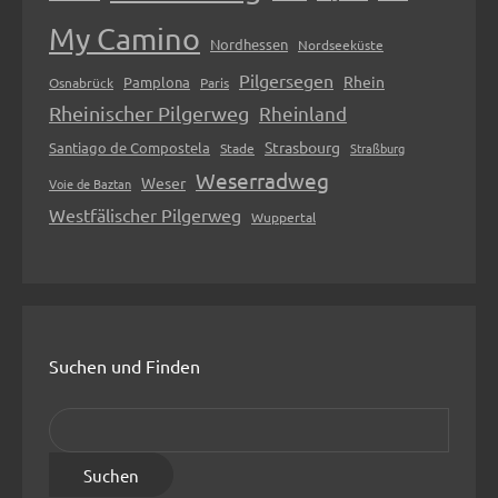
My Camino
Nordhessen
Nordseeküste
Pilgersegen
Rhein
Pamplona
Osnabrück
Paris
Rheinischer Pilgerweg
Rheinland
Strasbourg
Santiago de Compostela
Stade
Straßburg
Weserradweg
Weser
Voie de Baztan
Westfälischer Pilgerweg
Wuppertal
Suchen und Finden
S
u
c