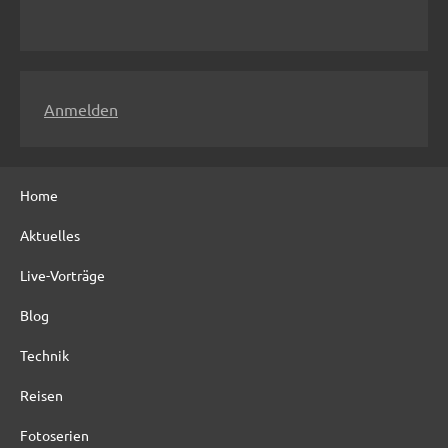
h
e
n
n
Anmelden
a
c
h
Home
:
Aktuelles
Live-Vorträge
Blog
Technik
Reisen
Fotoserien