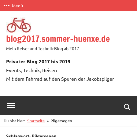
Zum
Menü
Inhalt
springen
blog2017.sommer-huenxe.de
Mein Reise- und Technik-Blog ab 2017
Privater Blog 2017 bis 2019
Events, Technik, Reisen
Mit dem Fahrrad auf den Spuren der Jakobspilger
Such
Du bist hier:
Startseite
Pilgersegen
öffn
Schlagwort:
Pilgersegen