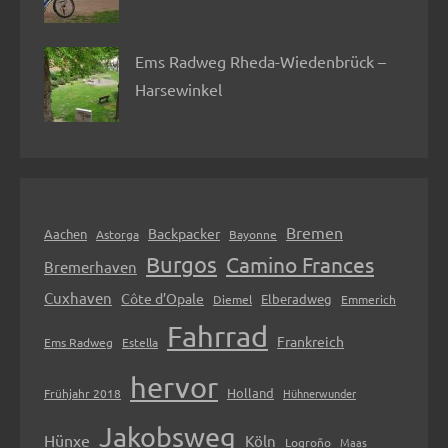
Ems Radweg Rheda-Wiedenbrück –
Harsewinkel
Bremen
Backpacker
Aachen
Astorga
Bayonne
Burgos
Camino Frances
Bremerhaven
Cuxhaven
Côte d’Opale
Elberadweg
Diemel
Emmerich
Fahrrad
Frankreich
Ems Radweg
Estella
hervor
Holland
Frühjahr 2018
Hühnerwunder
Jakobsweg
Hünxe
Köln
Logroño
Maas