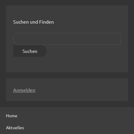
Suchen und Finden
S
u
c
h
e
n
n
Anmelden
a
c
h
Home
:
Aktuelles