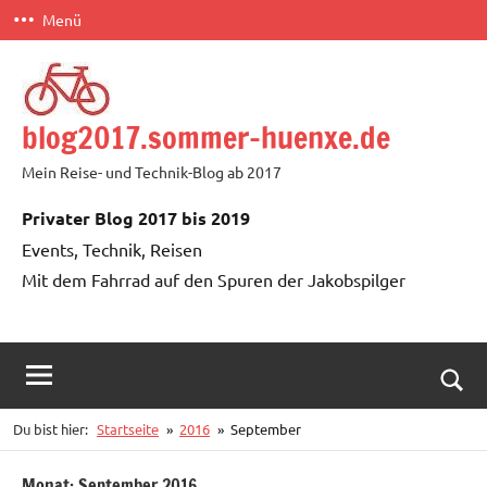
Zum
Menü
Inhalt
springen
blog2017.sommer-huenxe.de
Mein Reise- und Technik-Blog ab 2017
Privater Blog 2017 bis 2019
Events, Technik, Reisen
Mit dem Fahrrad auf den Spuren der Jakobspilger
Such
Du bist hier:
Startseite
2016
September
öffn
Monat:
September 2016