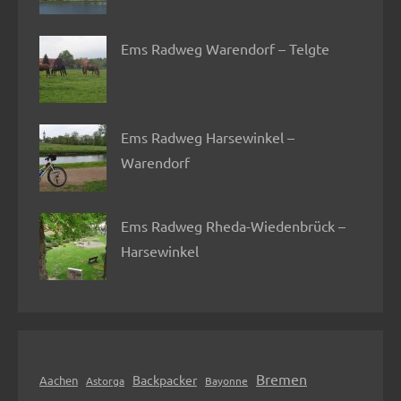
Ems Radweg Warendorf – Telgte
Ems Radweg Harsewinkel –
Warendorf
Ems Radweg Rheda-Wiedenbrück –
Harsewinkel
Bremen
Backpacker
Aachen
Astorga
Bayonne