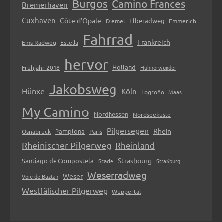
Burgos
Camino Frances
Bremerhaven
Cuxhaven
Côte d’Opale
Elberadweg
Diemel
Emmerich
Fahrrad
Frankreich
Ems Radweg
Estella
hervor
Holland
Frühjahr 2018
Hühnerwunder
Jakobsweg
Hünxe
Köln
Logroño
Maas
My Camino
Nordhessen
Nordseeküste
Pilgersegen
Rhein
Pamplona
Osnabrück
Paris
Rheinischer Pilgerweg
Rheinland
Strasbourg
Santiago de Compostela
Stade
Straßburg
Weserradweg
Weser
Voie de Baztan
Westfälischer Pilgerweg
Wuppertal