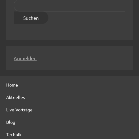
S
u
c
h
e
n
n
Anmelden
a
c
h
Home
:
Aktuelles
Live-Vorträge
Blog
Technik