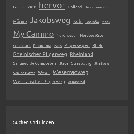
hervor
Holland
Frühjahr 2018
Hühnerwunder
Jakobsweg
Hünxe
Köln
Logroño
Maas
My Camino
Nordhessen
Nordseeküste
Pilgersegen
Rhein
Pamplona
Osnabrück
Paris
Rheinischer Pilgerweg
Rheinland
Strasbourg
Santiago de Compostela
Stade
Straßburg
Weserradweg
Weser
Voie de Baztan
Westfälischer Pilgerweg
Wuppertal
Suchen und Finden