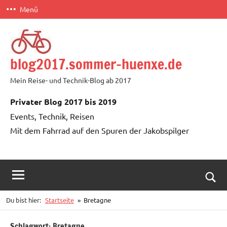
Zum
Menü
Inhalt
springen
blog2017.sommer-huenxe.de
Mein Reise- und Technik-Blog ab 2017
Privater Blog 2017 bis 2019
Events, Technik, Reisen
Mit dem Fahrrad auf den Spuren der Jakobspilger
Such
Du bist hier:
Startseite
Bretagne
öffn
Schlagwort:
Bretagne