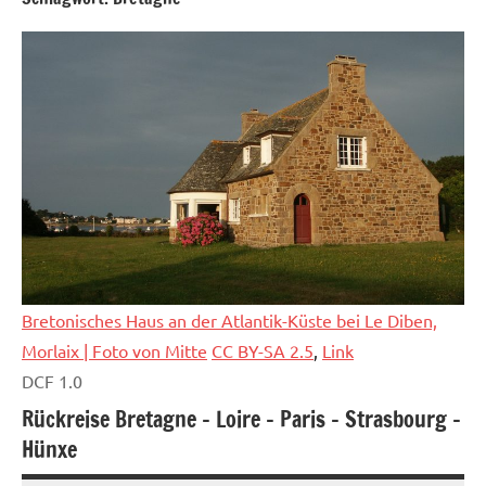
Bretonisches Haus an der Atlantik-Küste bei Le Diben,
Morlaix | Foto von
Mitte
CC BY-SA 2.5
,
Link
DCF 1.0
Rückreise Bretagne – Loire – Paris – Strasbourg –
Hünxe