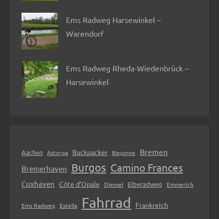
Ems Radweg Harsewinkel –
Warendorf
Ems Radweg Rheda-Wiedenbrück –
Harsewinkel
Bremen
Backpacker
Aachen
Astorga
Bayonne
Burgos
Camino Frances
Bremerhaven
Cuxhaven
Côte d’Opale
Elberadweg
Diemel
Emmerich
Fahrrad
Frankreich
Ems Radweg
Estella