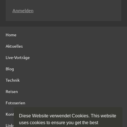
n
Anmelden
a
c
h
Home
:
Aktuelles
Live-Vorträge
Blog
Technik
Reisen
Fotoserien
Kontakt
Diese Website verwendet Cookies. This website
uses cookies to ensure you get the best
Links