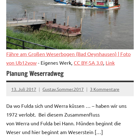
Fähre am Großen Weserbogen (Bad Oeynhausen)
| Foto
von
Ub12vow
-
Eigenes Werk
,
CC BY-SA 3.0
,
Link
Planung Weserradweg
13. Juli 2017
Gustav.Sommer.2017
3 Kommentare
Da wo Fulda sich und Werra küssen … – haben wir uns
1972 verlobt. Bei diesem Zusammenfluss
von Werra und Fulda bei Hann. Münden beginnt die
Weser und hier beginnt am Weserstein […]