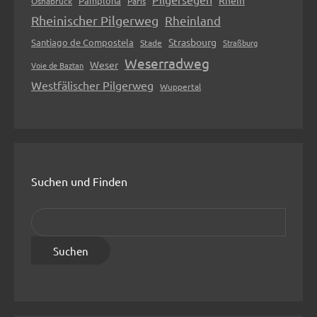
Rhein
Pamplona
Osnabrück
Paris
Rheinischer Pilgerweg
Rheinland
Strasbourg
Santiago de Compostela
Stade
Straßburg
Weserradweg
Weser
Voie de Baztan
Westfälischer Pilgerweg
Wuppertal
Suchen und Finden
S
u
c
h
e
n