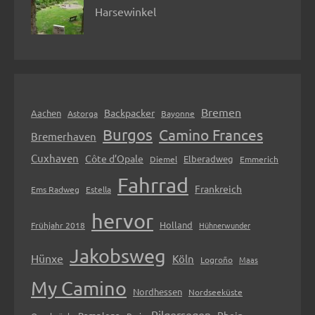
Harsewinkel
Bremen
Backpacker
Aachen
Astorga
Bayonne
Burgos
Camino Frances
Bremerhaven
Cuxhaven
Côte d’Opale
Elberadweg
Diemel
Emmerich
Fahrrad
Frankreich
Ems Radweg
Estella
hervor
Holland
Frühjahr 2018
Hühnerwunder
Jakobsweg
Hünxe
Köln
Logroño
Maas
My Camino
Nordhessen
Nordseeküste
Pilgersegen