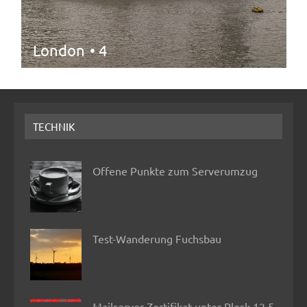
London
• 4
TECHNIK
Offene Punkte zum Serverumzug
Test-Wanderung Fuchsbau
Mailserver-Zertifikat unter Plesk 12.5