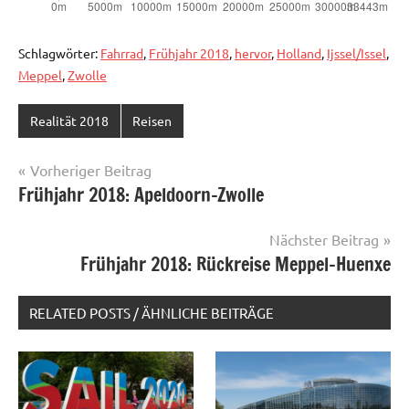
Schlagwörter:
Fahrrad
,
Frühjahr 2018
,
hervor
,
Holland
,
Ijssel/Issel
,
Meppel
,
Zwolle
Realität 2018
Reisen
Beitragsnavigation
Vorheriger Beitrag
Frühjahr 2018: Apeldoorn-Zwolle
Nächster Beitrag
Frühjahr 2018: Rückreise Meppel-Huenxe
RELATED POSTS / ÄHNLICHE BEITRÄGE