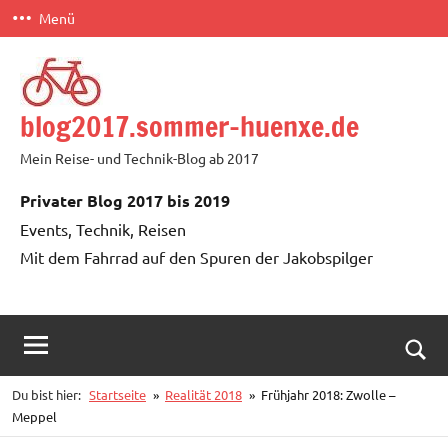
Zum
Menü
Inhalt
springen
blog2017.sommer-huenxe.de
Mein Reise- und Technik-Blog ab 2017
Privater Blog 2017 bis 2019
Events, Technik, Reisen
Mit dem Fahrrad auf den Spuren der Jakobspilger
Such
Du bist hier:
Startseite
Realität 2018
Frühjahr 2018: Zwolle –
öffn
Meppel