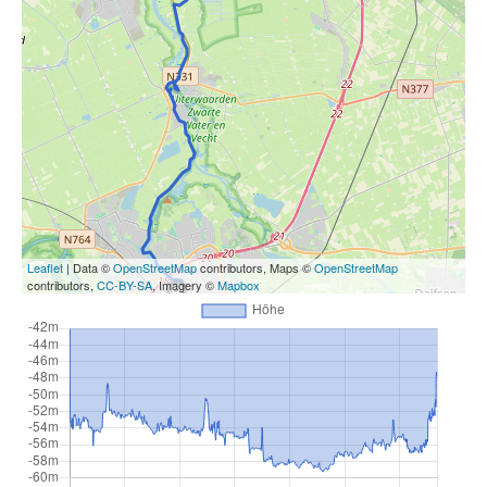
Leaflet
| Data ©
OpenStreetMap
contributors, Maps ©
OpenStreetMap
contributors,
CC-BY-SA
, Imagery ©
Mapbox