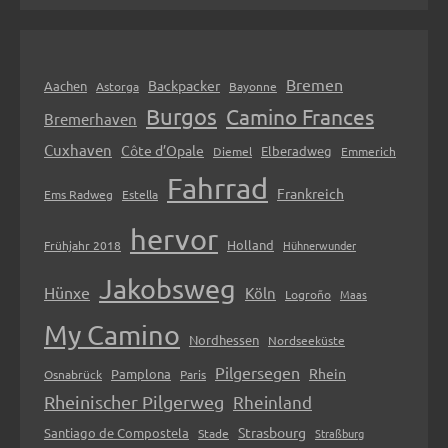
Bremen
Backpacker
Aachen
Astorga
Bayonne
Burgos
Camino Frances
Bremerhaven
Cuxhaven
Côte d’Opale
Elberadweg
Diemel
Emmerich
Fahrrad
Frankreich
Ems Radweg
Estella
hervor
Holland
Frühjahr 2018
Hühnerwunder
Jakobsweg
Hünxe
Köln
Logroño
Maas
My Camino
Nordhessen
Nordseeküste
Pilgersegen
Rhein
Pamplona
Osnabrück
Paris
Rheinischer Pilgerweg
Rheinland
Strasbourg
Santiago de Compostela
Stade
Straßburg