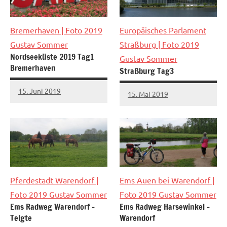
Bremerhaven
| Foto 2019
Europäisches Parlament
Gustav Sommer
Straßburg
| Foto 2019
Nordseeküste 2019 Tag1
Gustav Sommer
Bremerhaven
Straßburg Tag3
15. Juni 2019
15. Mai 2019
Pferdestadt Warendorf
|
Ems Auen bei Warendorf
|
Foto 2019 Gustav Sommer
Foto 2019 Gustav Sommer
Ems Radweg Warendorf –
Ems Radweg Harsewinkel –
Telgte
Warendorf