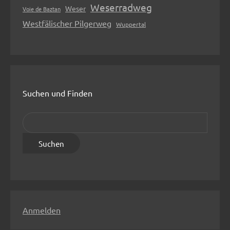
Weserradweg
Weser
Voie de Baztan
Westfälischer Pilgerweg
Wuppertal
Suchen und Finden
S
u
c
h
e
n
n
Anmelden
a