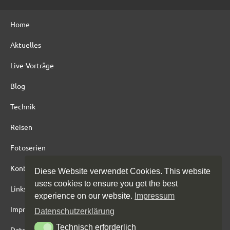
c
h
Home
:
Aktuelles
Live-Vorträge
Blog
Technik
Reisen
Fotoserien
Kontakt
Diese Website verwendet Cookies. This website
uses cookies to ensure you get the best
Links
experience on our website.
Impressum
Impressum
Datenschutzerklärung
Technisch erforderlich
Technisch erforderlich
Datenschutz