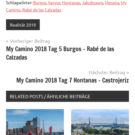
Schlagwörter:
Burgos
,
hervor
,
Hontanas
,
Jakobsweg
,
Meseta
,
My
Camino
,
Rabé de las Calzadas
Realität 2018
Beitragsnavigation
Vorheriger Beitrag
My Camino 2018 Tag 5 Burgos – Rabé de las
Calzadas
Nächster Beitrag
My Camino 2018 Tag 7 Hontanas – Castrojeriz
RELATED POSTS / ÄHNLICHE BEITRÄGE