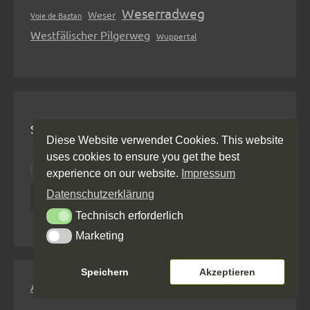
Weserradweg
Weser
Voie de Baztan
Westfälischer Pilgerweg
Wuppertal
Suchen und Finden
Diese Website verwendet Cookies. This website
uses cookies to ensure you get the best
S
experience on our website.
Impressum
u
Datenschutzerklärung
c
Technisch erforderlich
Technisch erforderlich
h
Marketing
Marketing
e
n
Speichern
Akzeptieren
n
Anmelden
a