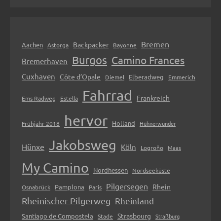
Bremen
Backpacker
Aachen
Astorga
Bayonne
Burgos
Camino Frances
Bremerhaven
Cuxhaven
Côte d’Opale
Elberadweg
Diemel
Emmerich
Fahrrad
Frankreich
Ems Radweg
Estella
hervor
Holland
Frühjahr 2018
Hühnerwunder
Jakobsweg
Hünxe
Köln
Logroño
Maas
My Camino
Nordhessen
Nordseeküste
Pilgersegen
Rhein
Pamplona
Osnabrück
Paris
Rheinischer Pilgerweg
Rheinland
Strasbourg
Santiago de Compostela
Stade
Straßburg