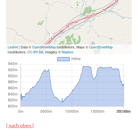
Leaflet
| Data ©
OpenStreetMap
contributors, Maps ©
OpenStreetMap
contributors,
CC-BY-SA
, Imagery ©
Mapbox
| nach oben |