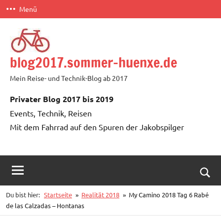
Zum
Menü
Inhalt
springen
blog2017.sommer-huenxe.de
Mein Reise- und Technik-Blog ab 2017
Privater Blog 2017 bis 2019
Events, Technik, Reisen
Mit dem Fahrrad auf den Spuren der Jakobspilger
Such
Du bist hier:
Startseite
Realität 2018
My Camino 2018 Tag 6 Rabé
öffn
de las Calzadas – Hontanas