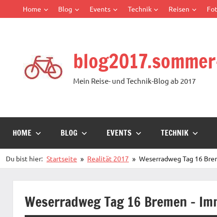
Zum
Home
Blog
Events
Technik
Reisen
Fot
Inhalt
springen
blog2017.sommer
Mein Reise- und Technik-Blog ab 2017
HOME
BLOG
EVENTS
TECHNIK
Du bist hier:
Startseite
Realität 2017
Weserradweg Tag 16 Br
Weserradweg Tag 16 Bremen – I