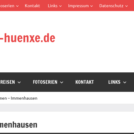
oserien
Kontakt
Links
Impressum
Datenschutz
-huenxe.de
REISEN
FOTOSERIEN
KONTAKT
LINKS
emen – Immenhausen
mmenhausen